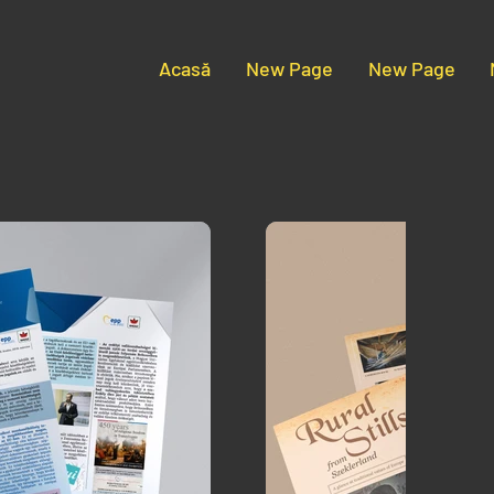
Acasă
New Page
New Page