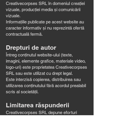
Creativecorpses SRL în domeniul creației
vizuale, producției media și comunicării
vizuale.
Informațiile publicate pe acest website au
caracter informativ și nu reprezintă ofertă
contractuală fermă.
Drepturi de autor
Întreg conținutul website-ului (texte,
imagini, elemente grafice, materiale video,
logo-uri) este proprietatea Creativecorpses
SRL sau este utilizat cu drept legal.
Este interzisă copierea, distribuirea sau
utilizarea conținutului fără acordul prealabil
scris al societății.
Limitarea răspunderii
Creativecorpses SRL depune eforturi
pentru a menține informațiile actualizate și
corecte, însă nu garantează absența
erorilor sau caracterul complet al