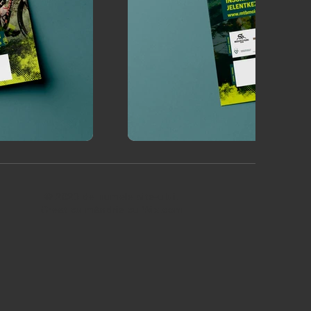
© 2023 de numele site-ului.
Creat cu mândrie cu
Wix.com