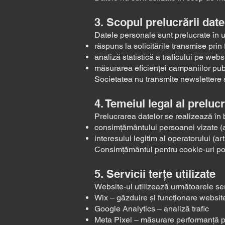
3. Scopul prelucrării date
Datele personale sunt prelucrate în 
răspuns la solicitările transmise prin
analiză statistică a traficului pe webs
măsurarea eficienței campaniilor publ
Societatea nu transmite newslettere ș
4. Temeiul legal al prelucr
Prelucrarea datelor se realizează în 
consimțământului persoanei vizate (ar
interesului legitim al operatorului (ar
Consimțământul pentru cookie-uri poat
5. Servicii terțe utilizate
Website-ul utilizează următoarele ser
Wix – găzduire și funcționare websit
Google Analytics – analiză trafic
Meta Pixel – măsurare performanță pu