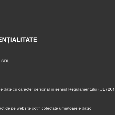
ENȚIALITATE
s SRL
de date cu caracter personal în sensul Regulamentului (UE) 20
act de pe website pot fi colectate următoarele date: