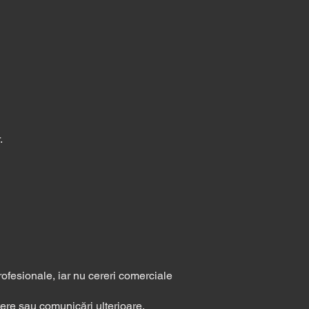
.
profesionale, iar nu cereri comerciale
tere sau comunicări ulterioare.