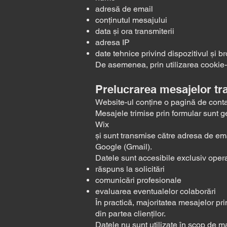
adresă de email
conținutul mesajului
data și ora transmiterii
adresa IP
date tehnice privind dispozitivul și br
De asemenea, prin utilizarea cookie-u
Prelucrarea mesajelor tr
Website-ul conține o pagină de contact
Mesajele trimise prin formular sunt g
Wix
și sunt transmise către adresa de ema
Google (Gmail).
Datele sunt accesibile exclusiv operat
răspuns la solicitări
comunicări profesionale
evaluarea eventualelor colaborări
În practică, majoritatea mesajelor pri
din partea clienților.
Datele nu sunt utilizate în scop de m