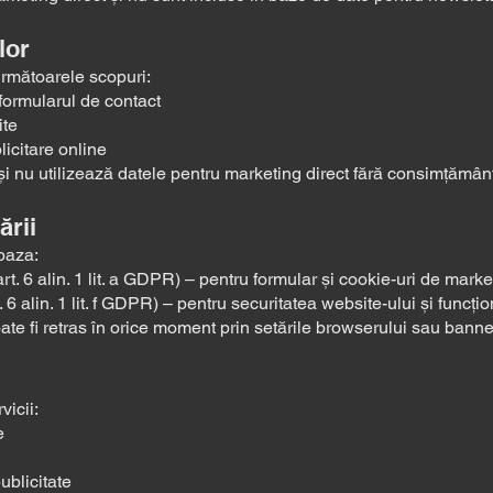
lor
următoarele scopuri:
 formularul de contact
ite
icitare online
i nu utilizează datele pentru marketing direct fără consimțământ 
ării
baza:
t. 6 alin. 1 lit. a GDPR) – pentru formular și cookie-uri de marke
t. 6 alin. 1 lit. f GDPR) – pentru securitatea website-ului și funcț
e fi retras în orice moment prin setările browserului sau banner
vicii:
e
blicitate