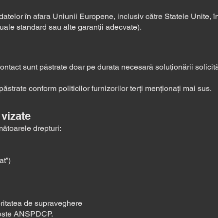
l datelor în afara Uniunii Europene, inclusiv către Statele Unite
ale standard sau alte garanții adecvate).
ntact sunt păstrate doar pe durata necesară soluționării solicitări
ăstrate conform politicilor furnizorilor terți menționați mai sus.
 vizate
ătoarele drepturi:
at”)
oritatea de supraveghere
 este ANSPDCP.