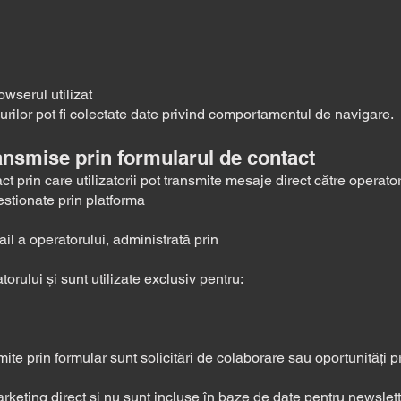
owserul utilizat
rilor pot fi colectate date privind comportamentul de navigare.
ansmise prin formularul de contact
 prin care utilizatorii pot transmite mesaje direct către operator
estionate prin platforma
il a operatorului, administrată prin
orului și sunt utilizate exclusiv pentru:
mite prin formular sunt solicitări de colaborare sau oportunități 
arketing direct și nu sunt incluse în baze de date pentru newslet