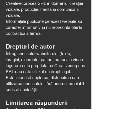
Creativecorpses SRL în domeniul creației
vizuale, producției media și comunicării
vizuale.
Informațiile publicate pe acest website au
caracter informativ și nu reprezintă ofertă
contractuală fermă.
Drepturi de autor
Întreg conținutul website-ului (texte,
imagini, elemente grafice, materiale video,
logo-uri) este proprietatea Creativecorpses
SRL sau este utilizat cu drept legal.
Este interzisă copierea, distribuirea sau
utilizarea conținutului fără acordul prealabil
scris al societății.
Limitarea răspunderii
Creativecorpses SRL depune eforturi
pentru a menține informațiile actualizate și
corecte, însă nu garantează absența
erorilor sau caracterul complet al